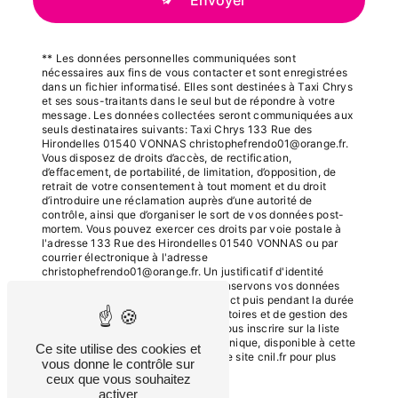
** Les données personnelles communiquées sont
nécessaires aux fins de vous contacter et sont enregistrées
dans un fichier informatisé. Elles sont destinées à Taxi Chrys
et ses sous-traitants dans le seul but de répondre à votre
message. Les données collectées seront communiquées aux
seuls destinataires suivants: Taxi Chrys 133 Rue des
Hirondelles 01540 VONNAS christophefrendo01@orange.fr.
Vous disposez de droits d’accès, de rectification,
d’effacement, de portabilité, de limitation, d’opposition, de
retrait de votre consentement à tout moment et du droit
d’introduire une réclamation auprès d’une autorité de
contrôle, ainsi que d’organiser le sort de vos données post-
mortem. Vous pouvez exercer ces droits par voie postale à
l'adresse 133 Rue des Hirondelles 01540 VONNAS ou par
courrier électronique à l'adresse
christophefrendo01@orange.fr. Un justificatif d'identité
pourra vous être demandé. Nous conservons vos données
pendant la période de prise de contact puis pendant la durée
de prescription légale aux fins probatoires et de gestion des
contentieux. Vous avez le droit de vous inscrire sur la liste
d'opposition au démarchage téléphonique, disponible à cette
Ce site utilise des cookies et
adresse:
Bloctel.gouv.fr
. Consultez le site cnil.fr pour plus
vous donne le contrôle sur
d’informations sur vos droits.
ceux que vous souhaitez
activer