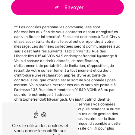
Envoyer
** Les données personnelles communiquées sont
nécessaires aux fins de vous contacter et sont enregistrées
dans un fichier informatisé. Elles sont destinées à Taxi Chrys
et ses sous-traitants dans le seul but de répondre à votre
message. Les données collectées seront communiquées aux
seuls destinataires suivants: Taxi Chrys 133 Rue des
Hirondelles 01540 VONNAS christophefrendo01@orange.fr.
Vous disposez de droits d’accès, de rectification,
d’effacement, de portabilité, de limitation, d’opposition, de
retrait de votre consentement à tout moment et du droit
d’introduire une réclamation auprès d’une autorité de
contrôle, ainsi que d’organiser le sort de vos données post-
mortem. Vous pouvez exercer ces droits par voie postale à
l'adresse 133 Rue des Hirondelles 01540 VONNAS ou par
courrier électronique à l'adresse
christophefrendo01@orange.fr. Un justificatif d'identité
pourra vous être demandé. Nous conservons vos données
pendant la période de prise de contact puis pendant la durée
de prescription légale aux fins probatoires et de gestion des
contentieux. Vous avez le droit de vous inscrire sur la liste
d'opposition au démarchage téléphonique, disponible à cette
Ce site utilise des cookies et
adresse:
Bloctel.gouv.fr
. Consultez le site cnil.fr pour plus
vous donne le contrôle sur
d’informations sur vos droits.