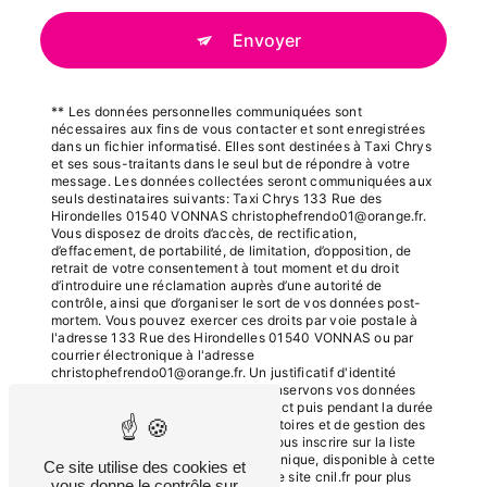
Envoyer
** Les données personnelles communiquées sont
nécessaires aux fins de vous contacter et sont enregistrées
dans un fichier informatisé. Elles sont destinées à Taxi Chrys
et ses sous-traitants dans le seul but de répondre à votre
message. Les données collectées seront communiquées aux
seuls destinataires suivants: Taxi Chrys 133 Rue des
Hirondelles 01540 VONNAS christophefrendo01@orange.fr.
Vous disposez de droits d’accès, de rectification,
d’effacement, de portabilité, de limitation, d’opposition, de
retrait de votre consentement à tout moment et du droit
d’introduire une réclamation auprès d’une autorité de
contrôle, ainsi que d’organiser le sort de vos données post-
mortem. Vous pouvez exercer ces droits par voie postale à
l'adresse 133 Rue des Hirondelles 01540 VONNAS ou par
courrier électronique à l'adresse
christophefrendo01@orange.fr. Un justificatif d'identité
pourra vous être demandé. Nous conservons vos données
pendant la période de prise de contact puis pendant la durée
de prescription légale aux fins probatoires et de gestion des
contentieux. Vous avez le droit de vous inscrire sur la liste
d'opposition au démarchage téléphonique, disponible à cette
Ce site utilise des cookies et
adresse:
Bloctel.gouv.fr
. Consultez le site cnil.fr pour plus
vous donne le contrôle sur