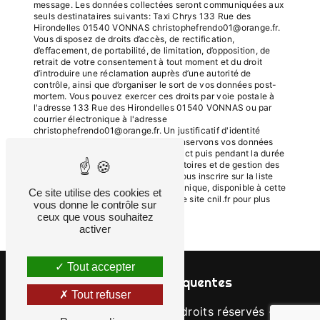
message. Les données collectées seront communiquées aux
seuls destinataires suivants: Taxi Chrys 133 Rue des
Hirondelles 01540 VONNAS christophefrendo01@orange.fr.
Vous disposez de droits d’accès, de rectification,
d’effacement, de portabilité, de limitation, d’opposition, de
retrait de votre consentement à tout moment et du droit
d’introduire une réclamation auprès d’une autorité de
contrôle, ainsi que d’organiser le sort de vos données post-
mortem. Vous pouvez exercer ces droits par voie postale à
l'adresse 133 Rue des Hirondelles 01540 VONNAS ou par
courrier électronique à l'adresse
christophefrendo01@orange.fr. Un justificatif d'identité
pourra vous être demandé. Nous conservons vos données
pendant la période de prise de contact puis pendant la durée
de prescription légale aux fins probatoires et de gestion des
contentieux. Vous avez le droit de vous inscrire sur la liste
d'opposition au démarchage téléphonique, disponible à cette
Ce site utilise des cookies et
adresse:
Bloctel.gouv.fr
. Consultez le site cnil.fr pour plus
vous donne le contrôle sur
d’informations sur vos droits.
ceux que vous souhaitez
activer
Tout accepter
Recherches fréquentes
Tout refuser
©
Vistalid
- 2026 - Tous droits réservés -